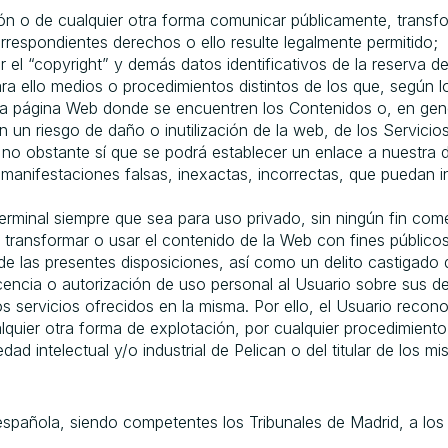
sición o de cualquier otra forma comunicar públicamente, tran
correspondientes derechos o ello resulte legalmente permitido;
ar el “copyright” y demás datos identificativos de la reserva 
a ello medios o procedimientos distintos de los que, según l
la página Web donde se encuentren los Contenidos o, en gen
n un riesgo de daño o inutilización de la web, de los Servicio
o obstante sí que se podrá establecer un enlace a nuestra di
anifestaciones falsas, inexactas, incorrectas, que puedan in
rminal siempre que sea para uso privado, sin ningún fin comer
r, transformar o usar el contenido de la Web con fines público
e las presentes disposiciones, así como un delito castigado 
encia o autorización de uso personal al Usuario sobre sus der
 servicios ofrecidos en la misma. Por ello, el Usuario recono
alquier otra forma de explotación, por cualquier procedimient
ad intelectual y/o industrial de Pelican o del titular de los m
ón española, siendo competentes los Tribunales de Madrid, a l