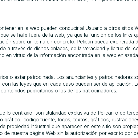
ntener en la web pueden conducir al Usuario a otros sitios W
 que se halle fuera de la web, ya que la función de los links 
mación sobre un tema en concreto. Pelican queda exonerada d
do a través de dichos enlaces, de la veracidad y licitud del 
rio en virtud de la información encontrada en la web enlazada
arios o estar patrocinada. Los anunciantes y patrocinadores 
le con las leyes que en cada caso puedan ser de aplicación. 
contenidos publicitarios o los de los patrocinadores.
e lo contrario, son titularidad exclusiva de Pelican o de terc
eño gráfico, código fuente, logos, textos, gráficos, ilustraci
de propiedad industrial que aparecen en este sitio son propie
 de nuestra página Web sin la autorización por escrito por pa