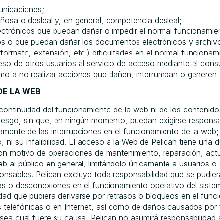
municaciones;
gañosa o desleal y, en general, competencia desleal;
lectrónicos que puedan dañar o impedir el normal funcionamien
ros o que puedan dañar los documentos electrónicos y archiv
ormato, extensión, etc.) dificultades en el normal funcionami
eso de otros usuarios al servicio de acceso mediante el cons
como a no realizar acciones que dañen, interrumpan o generen 
DE LA WEB
 y continuidad del funcionamiento de la web ni de los contenido
 riesgo, sin que, en ningún momento, puedan exigirse responsa
amente de las interrupciones en el funcionamiento de la web; 
, ni su infalibilidad. El acceso a la Web de Pelican tiene una 
on motivo de operaciones de mantenimiento, reparación, actua
eb al público en general, limitándolo únicamente a usuarios o
nsables. Pelican excluye toda responsabilidad que se pudiera 
icas o desconexiones en el funcionamiento operativo del sist
dad que pudiera derivarse por retrasos o bloqueos en el func
s telefónicas o en Internet, así como de daños causados por t
 sea cual fuere su causa, Pelican no asumirá responsabilidad 