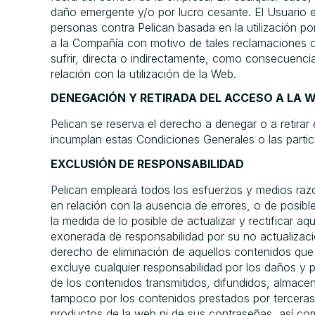
daño emergente y/o por lucro cesante. El Usuario es 
personas contra Pelican basada en la utilización p
a la Compañía con motivo de tales reclamaciones o 
sufrir, directa o indirectamente, como consecuencia
relación con la utilización de la Web.
DENEGACIÓN Y RETIRADA DEL ACCESO A LA W
Pelican se reserva el derecho a denegar o a retira
incumplan estas Condiciones Generales o las particu
EXCLUSIÓN DE RESPONSABILIDAD
Pelican empleará todos los esfuerzos y medios razo
en relación con la ausencia de errores, o de posibl
la medida de lo posible de actualizar y rectificar
exonerada de responsabilidad por su no actualizació
derecho de eliminación de aquellos contenidos que r
excluye cualquier responsabilidad por los daños y p
de los contenidos transmitidos, difundidos, almace
tampoco por los contenidos prestados por terceras p
productos de la web ni de sus contraseñas, así como