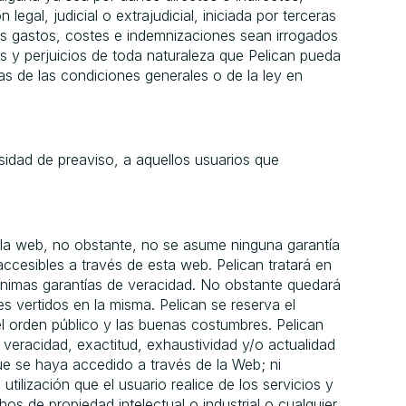
gal, judicial o extrajudicial, iniciada por terceras
tos gastos, costes e indemnizaciones sean irrogados
s y perjuicios de toda naturaleza que Pelican pueda
as de las condiciones generales o de la ley en
sidad de preaviso, a aquellos usuarios que
n la web, no obstante, no se asume ninguna garantía
ccesibles a través de esta web. Pelican tratará en
mínimas garantías de veracidad. No obstante quedará
s vertidos en la misma. Pelican se reserva el
el orden público y las buenas costumbres. Pelican
 veracidad, exactitud, exhaustividad y/o actualidad
ue se haya accedido a través de la Web; ni
ilización que el usuario realice de los servicios y
os de propiedad intelectual o industrial o cualquier