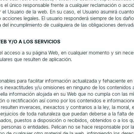
el único responsable frente a cualquier reclamación o acción le
or el Usuario de la web. En su caso, el Usuario asumirá cuan
acciones legales. El usuario responderá siempre de los daño
 del incumplimiento de cualquiera de las obligaciones derivad
EB Y/O A LOS SERVICIOS
r el acceso a su página Web, en cualquier momento y sin nece
lares que resulten de aplicación.
nables para facilitar información actualizada y fehaciente e
es inexactitudes y/u omisiones en ninguno de los contenidos a
 aquella información alojada en su Web que no cumpla con las 
n o rectificación así como por los contenidos e informacione
esulten inveraces, inexactos y contrarios a la ley, la moral, 
erjuicios de toda naturaleza que puedan deberse a la falta de
nados, puestos a disposición o recibidos, obtenidos o a los q
ersonas o entidades. Pelican no se hace responsable por la ut
 de cualquier otro material de la web, infringiendo los derech