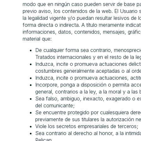
modo que en ningún caso pueden servir de base para
previo aviso, los contenidos de la web. El Usuario s
la legalidad vigente y/o puedan resultar lesivos de
forma directa o indirecta. A título meramente indica
informaciones, datos, contenidos, mensajes, gráfico
material que:
De cualquier forma sea contrario, menosprecie
Tratados internacionales y en el resto de la leg
Induzca, incite o promueva actuaciones delicti
costumbres generalmente aceptadas o al orde
Induzca, incite o promueva actuaciones, actit
Incorpore, ponga a disposición o permita acce
general, contrarios a la ley, a la moral y a 
Sea falso, ambiguo, inexacto, exagerado o ex
del comunicante;
Se encuentre protegido por cualesquiera derec
previamente de sus titulares la autorización n
Viole los secretos empresariales de terceros;
Sea contrario al derecho al honor, a la intimi
Pelican.