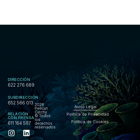
DIRECCIÓN
622 276 689
SUBDIRECCIÓN
652 566 013
2026
Aviso Legal
Pelican
Catchy
Política de Privacidad
RELACIÓN
© Todos
CON PRENSA
los
Política de Cookies
611 164 597
derechos
reservados