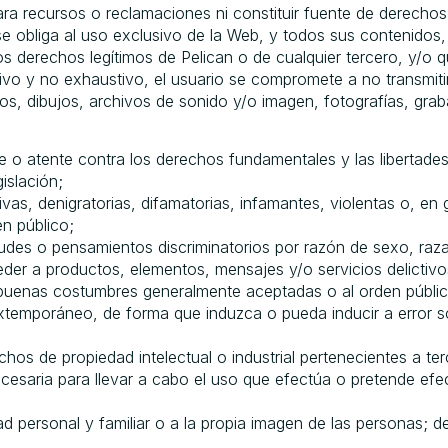
 recursos o reclamaciones ni constituir fuente de derechos. 
e obliga al uso exclusivo de la Web, y todos sus contenidos, p
 los derechos legítimos de Pelican o de cualquier tercero, y/o
tivo y no exhaustivo, el usuario se compromete a no transmitir
s, dibujos, archivos de sonido y/o imagen, fotografías, grab
 o atente contra los derechos fundamentales y las libertades
islación;
vas, denigratorias, difamatorias, infamantes, violentas o, en g
n público;
udes o pensamientos discriminatorios por razón de sexo, raza,
der a productos, elementos, mensajes y/o servicios delictivo
las buenas costumbres generalmente aceptadas o al orden públi
temporáneo, de forma que induzca o pueda inducir a error so
hos de propiedad intelectual o industrial pertenecientes a te
ecesaria para llevar a cabo el uso que efectúa o pretende efe
dad personal y familiar o a la propia imagen de las personas;